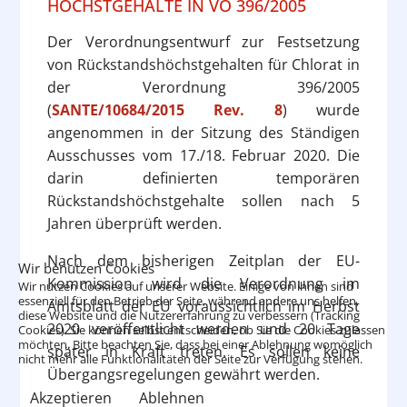
HÖCHSTGEHALTE IN VO 396/2005
Der Verordnungsentwurf zur Festsetzung
von Rückstandshöchstgehalten für Chlorat in
der Verordnung 396/2005
(
SANTE/10684/2015 Rev. 8
) wurde
angenommen in der Sitzung des Ständigen
Ausschusses vom 17./18. Februar 2020. Die
darin definierten temporären
Rückstandshöchstgehalte sollen nach 5
Jahren überprüft werden.
Nach dem bisherigen Zeitplan der EU-
Wir benutzen Cookies
Kommission wird die Verordnung im
Wir nutzen Cookies auf unserer Website. Einige von ihnen sind
essenziell für den Betrieb der Seite, während andere uns helfen,
Amtsblatt der EU voraussichtlich im Herbst
diese Website und die Nutzererfahrung zu verbessern (Tracking
2020 veröffentlicht werden und 20 Tage
Cookies). Sie können selbst entscheiden, ob Sie die Cookies zulassen
möchten. Bitte beachten Sie, dass bei einer Ablehnung womöglich
später in Kraft treten. Es sollen keine
nicht mehr alle Funktionalitäten der Seite zur Verfügung stehen.
Übergangsregelungen gewährt werden.
Akzeptieren
Ablehnen