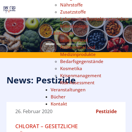
Nährstoffe
Sprache auswählen
Zusatzstoffe
Lebensmittelkontaktmaterialien
Mikrobiologie
Leistungen
Previous
Next
Lebensmittel
Arzneimittel und
Medizinprodukte
Bedarfsgegenstände
Kosmetika
Krisenmanagement
News: Pestizide
Risk Assessment
Veranstaltungen
Bücher
Kontakt
26. Februar 2020
Pestizide
CHLORAT – GESETZLICHE