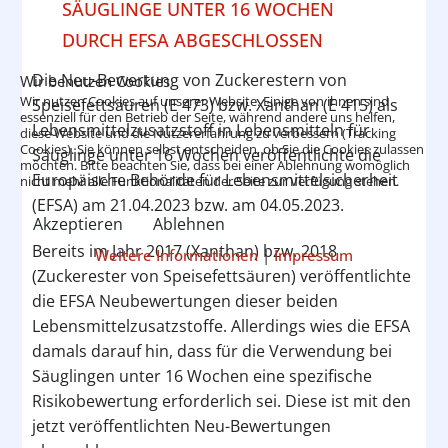
SÄUGLINGE UNTER 16 WOCHEN
DURCH EFSA ABGESCHLOSSEN
Die Neu-Bewertung von Zuckerestern von
Wir benutzen Cookies
Wir nutzen Cookies auf unserer Website. Einige von ihnen sind
Speisefettsäuren (E 473) bzw. Xanthan (E 415) als
essenziell für den Betrieb der Seite, während andere uns helfen,
Lebensmittelzusatzstoff in Lebensmitteln für
diese Website und die Nutzererfahrung zu verbessern (Tracking
Cookies). Sie können selbst entscheiden, ob Sie die Cookies zulassen
Säuglinge unter 16 Wochen veröffentlichte die
möchten. Bitte beachten Sie, dass bei einer Ablehnung womöglich
Europäische Behörde für Lebensmittelsicherheit
nicht mehr alle Funktionalitäten der Seite zur Verfügung stehen.
(EFSA) am 21.04.2023 bzw. am 04.05.2023.
Akzeptieren
Ablehnen
Bereits im Jahr 2017 (Xanthan) bzw. 2018
Weitere Informationen
|
Impressum
(Zuckerester von Speisefettsäuren) veröffentlichte
die EFSA Neubewertungen dieser beiden
Lebensmittelzusatzstoffe. Allerdings wies die EFSA
damals darauf hin, dass für die Verwendung bei
Säuglingen unter 16 Wochen eine spezifische
Risikobewertung erforderlich sei. Diese ist mit den
jetzt veröffentlichten Neu-Bewertungen